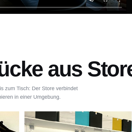
ücke aus Store
is zum Tisch: Der Store verbindet
bieren in einer Umgebung.