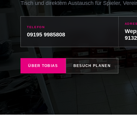
Tisch und direktem Austausch für Spieler, Vere
ADRE
TELEFON
Wepp
09195 9985808
9132
ÜBER TOBIAS
BESUCH PLANEN