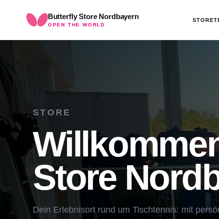
Butterfly Store Nordbayern
STORE
T
OPEN THE WORLD
STORE
Willkommen 
Store Nordb
Dein Erlebnisort rund um Tischtennis: mit pers