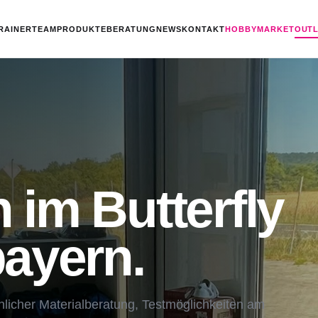
RAINERTEAM
PRODUKTE
BERATUNG
NEWS
KONTAKT
HOBBYMARKET
OUT
im Butterfly
ayern.
önlicher Materialberatung, Testmöglichkeiten am