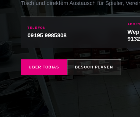
Tisch und direktem Austausch für Spieler, Vere
ADRE
TELEFON
Wepp
09195 9985808
9132
ÜBER TOBIAS
BESUCH PLANEN