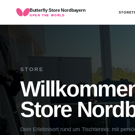
Butterfly Store Nordbayern
STORE
T
OPEN THE WORLD
STORE
Willkommen 
Store Nordb
Dein Erlebnisort rund um Tischtennis: mit pers