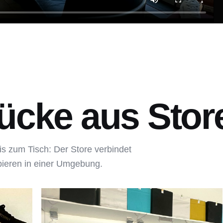
ücke aus Store
is zum Tisch: Der Store verbindet
bieren in einer Umgebung.