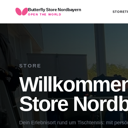
Butterfly Store Nordbayern
STORE
T
OPEN THE WORLD
STORE
Willkommen 
Store Nordb
Dein Erlebnisort rund um Tischtennis: mit pers