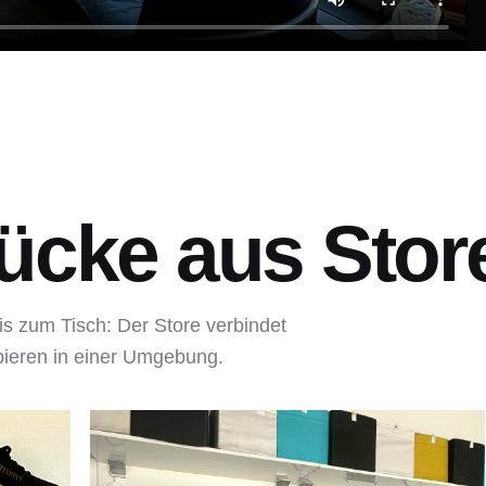
ücke aus Store
is zum Tisch: Der Store verbindet
bieren in einer Umgebung.