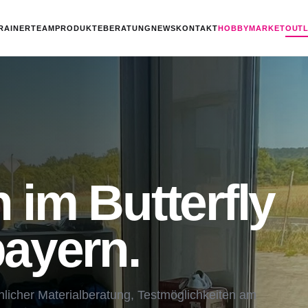
RAINERTEAM
PRODUKTE
BERATUNG
NEWS
KONTAKT
HOBBYMARKET
OUT
im Butterfly
ayern.
önlicher Materialberatung, Testmöglichkeiten am