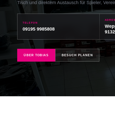
Tisch und direktem Austausch für Spieler, Vere
ADRE
TELEFON
Wepp
09195 9985808
9132
ÜBER TOBIAS
BESUCH PLANEN